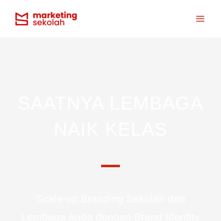
Skip
Mai
to
Men
content
SAATNYA LEMBAGA
NAIK KELAS
Scale-up Branding Sekolah dan
Lembaga Anda dengan Brand Identity