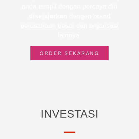
anda tampil dengan percaya diri
disejajarkan
dengan brand
perusahaan besar dan organsasi
lainnya.
ORDER SEKARANG
INVESTASI